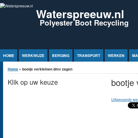
Jump to Content
Waterspreeuw.nl
Polyester Boot Recycling
HOME
WERKWIJZE
BERGING
TRANSPORT
WERKEN
MA
U bent hier
Home
» bootje verkleinen dmv zagen
bootje
Klik op uw keuze
Uitgevoerde we