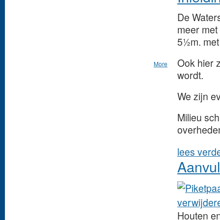
De Waters
meer met 
5½m. met
Ook hier 
More
wordt.
We zijn e
Milieu sc
overhede
lees verd
Aanvu
Houten en