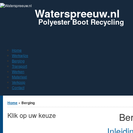
Jump to Content
Waterspreeuw.nl
Polyester Boot Recycling
Home
Werkwijze
Berging
Transport
Werken
Materieel
Verkoop
Contact
U bent hier
Home
» Berging
Be
Klik op uw keuze
Inleid